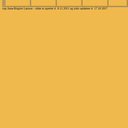
cop.Anne-Birgitte Larsson - siden er oprettet d. 8.11.2011 og sidst opdateret d. 17.10.2017