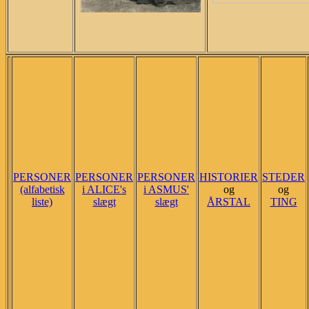
PERSONER
PERSONER
PERSONER
HISTORIER
STEDER
(alfabetisk
i ALICE's
i ASMUS'
og
og
liste)
slægt
slægt
ÅRSTAL
TING