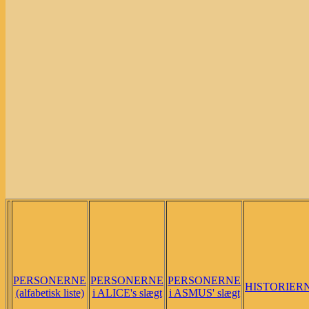
PERSONERNE
PERSONERNE
PERSONERNE
HISTORIER
(alfabetisk liste)
i ALICE's slægt
i ASMUS' slægt