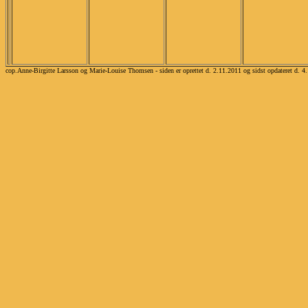
cop.Anne-Birgitte Larsson og Marie-Louise Thomsen - siden er oprettet d. 2.11.2011 og sidst opdateret d. 4