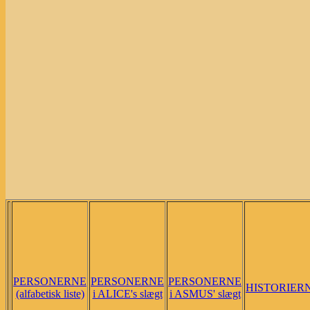
PERSONERNE
PERSONERNE
PERSONERNE
HISTORIER
(alfabetisk liste)
i ALICE's slægt
i ASMUS' slægt