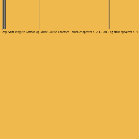
cop.Anne-Birgitte Larsson og Marie-Louise Thomsen - siden er oprettet d. 2.11.2011 og sidst opdateret d. 4