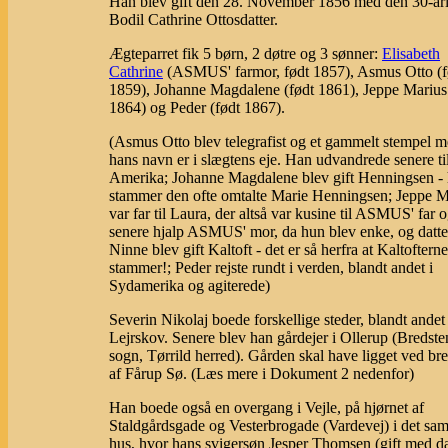
Han blev gift den 28. November 1856 med den 30-år
Bodil Cathrine Ottosdatter.
Ægteparret fik 5 børn, 2 døtre og 3 sønner:
Elisabeth
Cathrine
(ASMUS' farmor, født 1857), Asmus Otto (f
1859), Johanne Magdalene (født 1861), Jeppe Marius 
1864) og Peder (født 1867).
(Asmus Otto blev telegrafist og et gammelt stempel 
hans navn er i slægtens eje. Han udvandrede senere ti
Amerika; Johanne Magdalene blev gift Henningsen - 
stammer den ofte omtalte Marie Henningsen; Jeppe M
var far til Laura, der altså var kusine til ASMUS' far 
senere hjalp ASMUS' mor, da hun blev enke, og datt
Ninne blev gift Kaltoft - det er så herfra at Kaltofterne
stammer!; Peder rejste rundt i verden, blandt andet i
Sydamerika og agiterede)
Severin Nikolaj boede forskellige steder, blandt andet 
Lejrskov. Senere blev han gårdejer i Ollerup (Bredste
sogn, Tørrild herred). Gården skal have ligget ved br
af Fårup Sø. (Læs mere i Dokument 2 nedenfor)
Han boede også en overgang i Vejle, på hjørnet af
Staldgårdsgade og Vesterbrogade (Vardevej) i det s
hus, hvor hans svigersøn Jesper Thomsen (gift med da