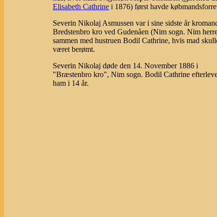
Elisabeth Cathrine
i 1876) først havde købmandsforre
Severin Nikolaj Asmussen var i sine sidste år kromand
Bredstenbro kro ved Gudenåen (Nim sogn. Nim herr
sammen med hustruen Bodil Cathrine, hvis mad skull
været berømt.
Severin Nikolaj døde den 14. November 1886 i
"Bræstenbro kro", Nim sogn. Bodil Cathrine efterlev
ham i 14 år.