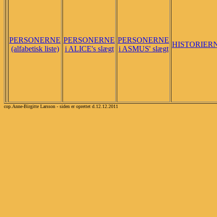
PERSONERNE
PERSONERNE
PERSONERNE
HISTORIER
(alfabetisk liste)
i ALICE's slægt
i ASMUS' slægt
cop.Anne-Birgitte Larsson - siden er oprettet d.12.12.2011