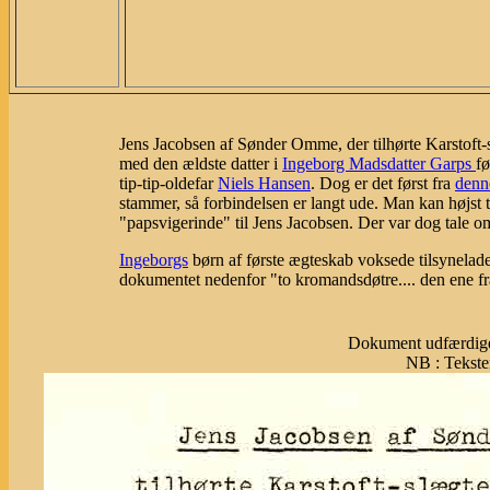
Jens Jacobsen af Sønder Omme, der tilhørte Karstoft-s
med den ældste datter i
Ingeborg Madsdatter Garps
fø
tip-tip-oldefar
Niels Hansen
. Dog er det først fra
denn
stammer, så forbindelsen er langt ude. Man kan højs
"papsvigerinde" til Jens Jacobsen. Der var dog tale o
Ingeborgs
børn af første ægteskab voksede tilsynela
dokumentet nedenfor "to kromandsdøtre.... den ene fra
Dokument udfærdige
NB : Tekste