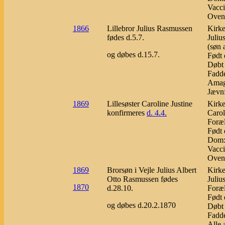
Vacci
Ovens
1866
Lillebror Julius Rasmussen
Kirke
fødes d.5.7.
Juliu
(søn 
og døbes d.15.7.
Født 
Døbt 
Fadd
Amage
Jævnf
1869
Lillesøster Caroline Justine
Kirke
konfirmeres
d. 4.4.
Carol
Foræl
Født 
Dom: 
Vacci
Ovenf
1869
Brorsøn i Vejle Julius Albert
Kirke
Otto Rasmussen fødes
Juliu
1870
d.28.10.
Foræl
Født 
og døbes d.20.2.1870
Døbt 
Fadde
Alle 