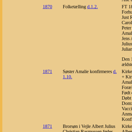
1870
Folketælling
d.1.2.
FT 18
Forhu
Just 
Carol
Peter
Amali
Jens 
Juliu
Julia
Den 1
ældst
1871
Søster Amalie konfirmeres
d.
Kirke
1.10.
+ Kir
Amal
Foræl
Født 
Døbt 
Dom: 
Vacci
Anmær
Konfi
1871
Brorsøn i Vejle Albert Julius
Kirke
Christian Rasmussen fødes
Alber