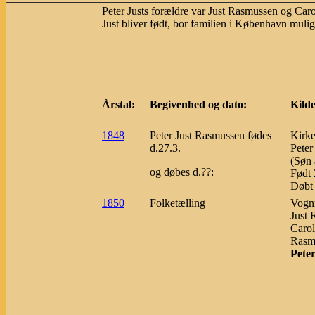
Peter Justs forældre var Just Rasmussen og Carol
Just bliver født, bor familien i København mulig
Årstal:
Begivenhed og dato:
Kilde
1848
Peter Just Rasmussen fødes
Kirke
d.27.3.
Peter
(Søn 
og døbes d.??:
Født 
Døbt 
1850
Folketælling
Vognm
Just 
Carol
Rasmu
Peter