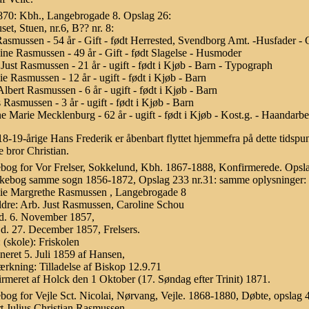
70: Kbh., Langebrogade 8. Opslag 26:
set, Stuen, nr.6, B?? nr. 8:
Rasmussen - 54 år - Gift - født Herrested, Svendborg Amt. -Husfader -
ine Rasmussen - 49 år - Gift - født Slagelse - Husmoder
 Just Rasmussen - 21 år - ugift - født i Kjøb - Barn - Typograph
e Rasmussen - 12 år - ugift - født i Kjøb - Barn
Albert Rasmussen - 6 år - ugift - født i Kjøb - Barn
s Rasmussen - 3 år - ugift - født i Kjøb - Barn
ne Marie Mecklenburg - 62 år - ugift - født i Kjøb - Kost.g. - Haandarb
8-19-årige Hans Frederik er åbenbart flyttet hjemmefra på dette tidspun
e bror Christian.
bog for Vor Frelser, Sokkelund, Kbh. 1867-1888, Konfirmerede. Opsla
kebog samme sogn 1856-1872, Opslag 233 nr.31: samme oplysninger:
ie Margrethe Rasmussen , Langebrogade 8
dre: Arb. Just Rasmussen, Caroline Schou
d. 6. November 1857,
d. 27. December 1857, Frelsers.
(skole): Friskolen
neret 5. Juli 1859 af Hansen,
kning: Tilladelse af Biskop 12.9.71
rmeret af Holck den 1 Oktober (17. Søndag efter Trinit) 1871.
bog for Vejle Sct. Nicolai, Nørvang, Vejle. 1868-1880, Døbte, opslag 4
t Julius Christian Rasmussen