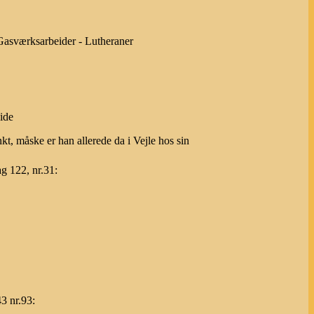
 Gasværksarbeider - Lutheraner
eide
kt, måske er han allerede da i Vejle hos sin
g 122, nr.31:
3 nr.93: