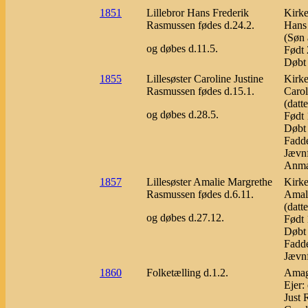
1851
Lillebror Hans Frederik
Kirke
Rasmussen fødes d.24.2.
Hans
(Søn 
og døbes d.11.5.
Født 
Døbt 
1855
Lillesøster Caroline Justine
Kirke
Rasmussen fødes d.15.1.
Carol
(datt
og døbes d.28.5.
Født 
Døbt 
Fadde
Jævnf
Anmæ
1857
Lillesøster Amalie Margrethe
Kirke
Rasmussen fødes d.6.11.
Amal
(datt
og døbes d.27.12.
Født 
Døbt 
Fadde
Jævnf
1860
Folketælling d.1.2.
Amage
Ejer:
Just 