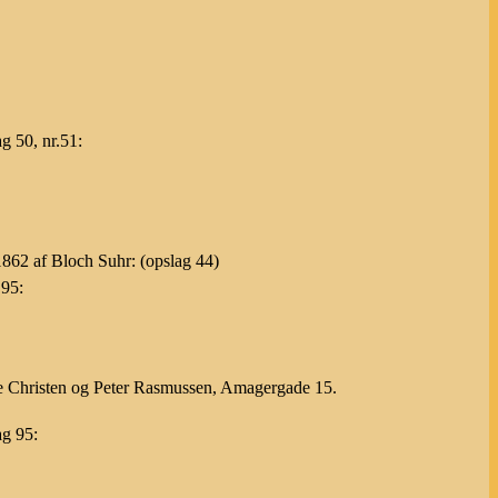
g 50, nr.51:
1862 af Bloch Suhr: (opslag 44)
 95:
nge Christen og Peter Rasmussen, Amagergade 15.
g 95: