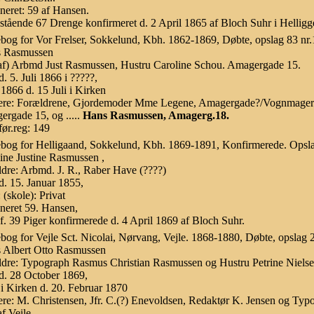
neret: 59 af Hansen.
tående 67 Drenge konfirmeret d. 2 April 1865 af Bloch Suhr i Helligge
bog for Vor Frelser, Sokkelund, Kbh. 1862-1869, Døbte, opslag 83 nr.
s Rasmussen
af) Arbmd Just Rasmussen, Hustru Caroline Schou. Amagergade 15.
d. 5. Juli 1866 i ?????,
1866 d. 15 Juli i Kirken
ere: Forældrene, Gjordemoder Mme Legene, Amagergade?/Vognmagerga
rgade 15, og .....
Hans Rasmussen, Amagerg.18.
ør.reg: 149
bog for Helligaand, Sokkelund, Kbh. 1869-1891, Konfirmerede. Opsla
ine Justine Rasmussen ,
dre: Arbmd. J. R., Raber Have (????)
d. 15. Januar 1855,
(skole): Privat
neret 59. Hansen,
. 39 Piger konfirmerede d. 4 April 1869 af Bloch Suhr.
bog for Vejle Sct. Nicolai, Nørvang, Vejle. 1868-1880, Døbte, opslag 2
s Albert Otto Rasmussen
dre: Typograph Rasmus Christian Rasmussen og Hustru Petrine Nielsen,
d. 28 October 1869,
i Kirken d. 20. Februar 1870
re: M. Christensen, Jfr. C.(?) Enevoldsen, Redaktør K. Jensen og Ty
af Veile.