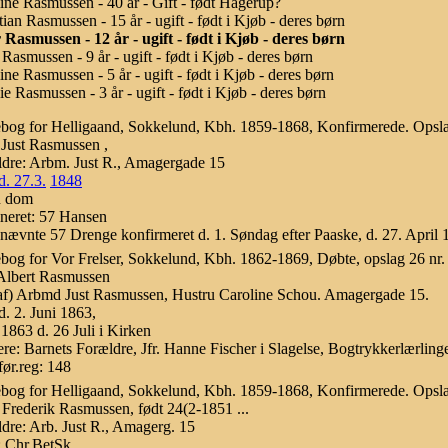
ine Rasmussen - 40 år - Gift - født Hagerup?
tian Rasmussen - 15 år - ugift - født i Kjøb - deres børn
 Rasmussen - 12 år - ugift - født i Kjøb - deres børn
Rasmussen - 9 år - ugift - født i Kjøb - deres børn
ine Rasmussen - 5 år - ugift - født i Kjøb - deres børn
e Rasmussen - 3 år - ugift - født i Kjøb - deres børn
bog for Helligaand, Sokkelund, Kbh. 1859-1868, Konfirmerede. Opsla
 Just Rasmussen ,
dre: Arbm. Just R., Amagergade 15
d. 27.3.
1848
n dom
neret: 57 Hansen
ævnte 57 Drenge konfirmeret d. 1. Søndag efter Paaske, d. 27. April 
bog for Vor Frelser, Sokkelund, Kbh. 1862-1869, Døbte, opslag 26 nr.
Albert Rasmussen
af) Arbmd Just Rasmussen, Hustru Caroline Schou. Amagergade 15.
d. 2. Juni 1863,
1863 d. 26 Juli i Kirken
re: Barnets Forældre, Jfr. Hanne Fischer i Slagelse, Bogtrykkerlærli
ør.reg: 148
bog for Helligaand, Sokkelund, Kbh. 1859-1868, Konfirmerede. Opsla
Frederik Rasmussen, født 24(2-1851 ...
dre: Arb. Just R., Amagerg. 15
 Chr.BetSk..