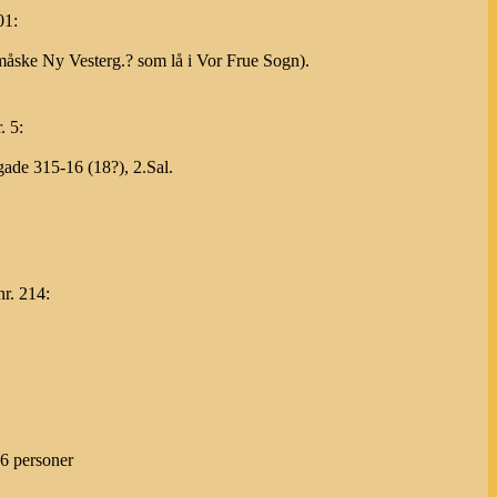
01:
åske Ny Vesterg.? som lå i Vor Frue Sogn).
. 5:
ade 315-16 (18?), 2.Sal.
r. 214:
86 personer