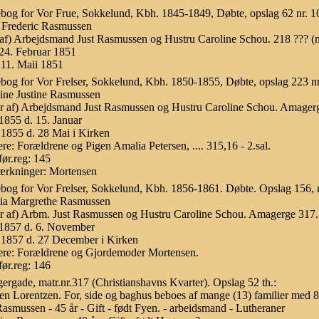
bog for Vor Frue, Sokkelund, Kbh. 1845-1849, Døbte, opslag 62 nr. 1
 Frederic Rasmussen
af) Arbejdsmand Just Rasmussen og Hustru Caroline Schou. 218 ??? (m
24. Februar 1851
11. Maii 1851
bog for Vor Frelser, Sokkelund, Kbh. 1850-1855, Døbte, opslag 223 nr
ine Justine Rasmussen
er af) Arbejdsmand Just Rasmussen og Hustru Caroline Schou. Amagerg
1855 d. 15. Januar
1855 d. 28 Mai i Kirken
re: Forældrene og Pigen Amalia Petersen, .... 315,16 - 2.sal.
ør.reg: 145
rkninger: Mortensen
bog for Vor Frelser, Sokkelund, Kbh. 1856-1861. Døbte. Opslag 156, n
ia Margrethe Rasmussen
er af) Arbm. Just Rasmussen og Hustru Caroline Schou. Amagerge 317.
1857 d. 6. November
1857 d. 27 December i Kirken
re: Forældrene og Gjordemoder Mortensen.
ør.reg: 146
rgade, matr.nr.317 (Christianshavns Kvarter). Opslag 52 th.:
 en Lorentzen. For, side og baghus beboes af mange (13) familier med 
Rasmussen - 45 år - Gift - født Fyen. - arbeidsmand - Lutheraner