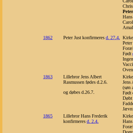
Carol
Chris
Peter
Hans 
Carol
Amali
1862
Peter Just konfirmeres
d. 27.4.
Kirke
Peter
Foræl
Født
Inge
Vacci
Ovenn
1863
Lillebror Jens Albert
Kirke
Rasmussen fødes d.2.6.
Jens 
(søn 
og døbes d.26.7.
Født 
Døbt 
Fadde
Jævnf
1865
Lillebror Hans Frederik
Kirke
konfirmeres
d. 2.4.
Hans 
Foræl
Dom: