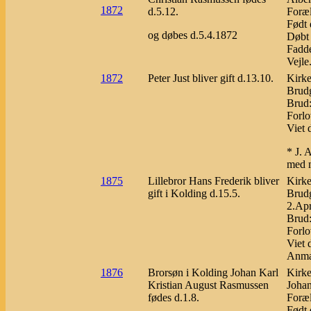
1872
d.5.12.
Foræl
Født 
og døbes d.5.4.1872
Døbt 
Fadde
Vejle
1872
Peter Just bliver gift d.13.10.
Kirke
Brudg
Brud:
Forlo
Viet 
* J. 
med m
1875
Lillebror Hans Frederik bliver
Kirke
gift i Kolding d.15.5.
Brudg
2.Apr
Brud:
Forlo
Viet 
Anmær
1876
Brorsøn i Kolding Johan Karl
Kirke
Kristian August Rasmussen
Johan
fødes d.1.8.
Foræl
Født 