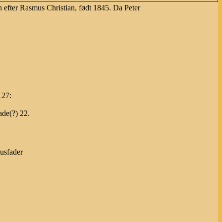
n efter Rasmus Christian, født 1845. Da Peter
127:
de(?) 22.
uusfader