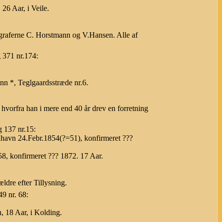
26 Aar, i Veile.
ograferne C. Horstmann og V.Hansen. Alle af
 371 nr.174:
n *, Teglgaardsstræde nr.6.
vorfra han i mere end 40 år drev en forretning
g 137 nr.15:
havn 24.Febr.1854(?=51), konfirmeret ???
58, konfirmeret ??? 1872. 17 Aar.
ldre efter Tillysning.
9 nr. 68:
 18 Aar, i Kolding.