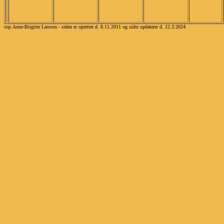
cop.Anne-Birgitte Larsson - siden er oprettet d. 8.11.2011 og sidst opdateret d. 12.3.2024