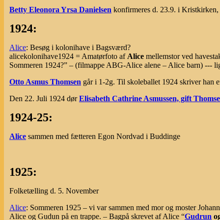
Betty Eleonora Yrsa Danielsen
konfirmeres d. 23.9. i Kristkirken
1924:
Alice
: Besøg i kolonihave i Bagsværd?
alicekolonihave1924 = Amatørfoto af
Alice
mellemstor ved havestaki
Sommeren 1924?” – (filmappe ABG-Alice alene – Alice barn) --- lig
Otto Asmus Thomsen
går i 1-2g. Til skoleballet 1924 skriver han e
Den 22. Juli 1924 dør
Elisabeth Cathrine Asmussen, gift Thoms
1924-25:
Alice
sammen med fætteren Egon Nordvad i Buddinge
1925:
Folketælling d. 5. November
Alice
: Sommeren 1925 – vi var sammen med mor og moster Johanne 
Alice og Gudun på en trappe. – Bagpå skrevet af Alice “
Gudrun
o