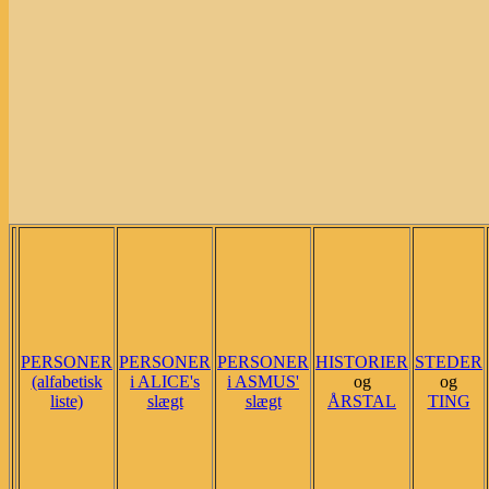
PERSONER
PERSONER
PERSONER
HISTORIER
STEDER
(alfabetisk
i ALICE's
i ASMUS'
og
og
liste)
slægt
slægt
ÅRSTAL
TING