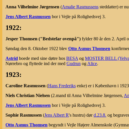
Anna Vilhelmine Jørgensen
(
Amalie Rasmussens
steddatter) er nu
Jens Albert Rasmussen
bor i Vejle på Rolighedsvej 3.
1922:
Jesper Thomsen ("Bedstefar ovenpå")
fylder 80 år den 2. April o
Søndag den 8. Oktober 1922 blev
Otto Asmus Thomsen
konfirmer
Astrid
boede med sine døtre hos
BESA
og
MOSTER BELL (Yelva
Nørrebro og flyttede ind der med
Gudrun
og
Alice
.
1923:
Caroline Rasmussen
(
Hans Frederiks
enke) er i København i 1923
Niels Christian Nielsen
(2.mand til Anna Vilhelmine Jørgensen,
Am
Jens Albert Rasmussen
bor i Vejle på Rolighedsvej 3.
Sophie Rasmussen
(
Jens Albert R
's hustru) dør
d.23.8.
og begrave
Otto Asmus Thomsen
begyndt i Vejle Højere Almenskole (Gymnasium