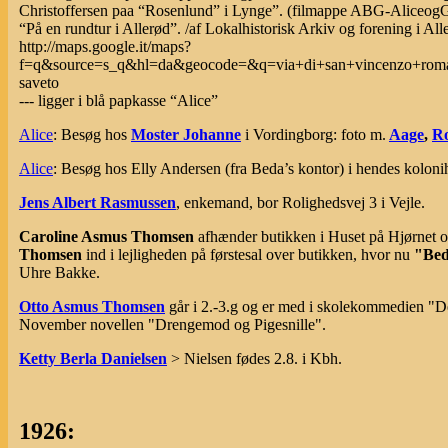
Christoffersen paa “Rosenlund” i Lynge”. (filmappe ABG-AliceogGud
“På en rundtur i Allerød”. /af Lokalhistorisk Arkiv og forening i 
http://maps.google.it/maps?
f=q&source=s_q&hl=da&geocode=&q=via+di+san+vincenzo+roma
saveto
--- ligger i blå papkasse “Alice”
Alice
: Besøg hos
Moster Johanne
i Vordingborg: foto m.
Aage
,
R
Alice
: Besøg hos Elly Andersen (fra Beda’s kontor) i hendes kolon
Jens Albert Rasmussen
, enkemand, bor Rolighedsvej 3 i Vejle.
Caroline Asmus Thomsen
afhænder butikken i Huset på Hjørnet o
Thomsen
ind i lejligheden på førstesal over butikken, hvor nu
"Bed
Uhre Bakke.
Otto Asmus Thomsen
går i 2.-3.g og er med i skolekommedien "De
November novellen "Drengemod og Pigesnille".
Ketty Berla Danielsen
> Nielsen fødes 2.8. i Kbh.
1926: