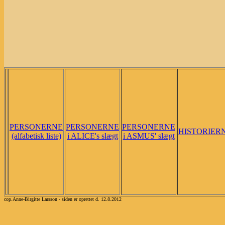
PERSONERNE
PERSONERNE
PERSONERNE
HISTORIER
(alfabetisk liste)
i ALICE's slægt
i ASMUS' slægt
cop.Anne-Birgitte Larsson - siden er oprettet d. 12.8.2012