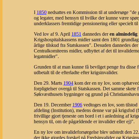
I
1850
nedsattes en Kommission til at undersøge "de g
og legater, med hensyn til hvilke der kunne være spør
underklassers fremtidige pensionering eller specielt til
Ved lov af 9. April
1851
dannedes der
en almindelig
Krigshospitalskassens midler samt den 1801 grundlagte
årlige tilskud fra Statskassen". Desuden dannedes de
Centralkomiteens midler, udbyttet af det til invalide
legatmidler".
Grunden til at man kunne få bevilget penge fra disse f
udbetalt til de efterladte efter krigsinvalider.
Den 29. Marts
1904
kom der en ny lov, som ophævede
forpligtelser overgå til Statskassen. Det samme sket
Søkvæsthusets bygninger og grund på Christianshavn
Den 19. December
1906
vedtoges en lov, som tilsto
afdeling (Institution), medens denne var på krigsfod
frivillige gjort tjeneste om bord i et i anledning af kr
hensyn til, om de pågældende er invalider eller ej)".
En ny lov om invalideforsørgelse blev udstedt den 
der ikke gjordes forskel på Fredsinvalider og Krigsinv