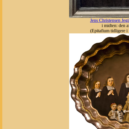
Jens Christensen Jeg
i midten: den a
(Epitafium tidligere