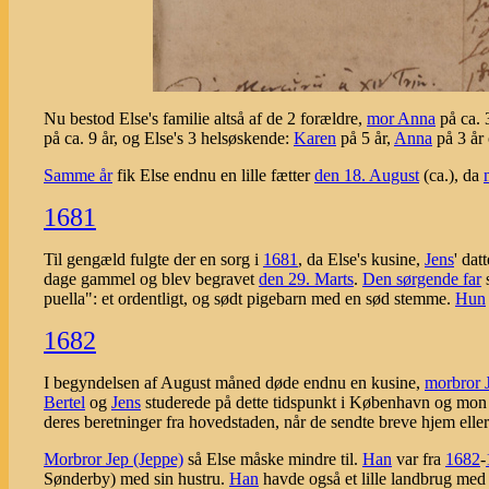
Nu bestod Else's familie altså af de 2 forældre,
mor Anna
på ca.
på ca. 9 år, og Else's 3 helsøskende:
Karen
på 5 år,
Anna
på 3 år
Samme år
fik Else endnu en lille fætter
den 18. August
(ca.), da
1681
Til gengæld fulgte der en sorg i
1681
, da Else's kusine,
Jens
' dat
dage gammel og blev begravet
den 29. Marts
.
Den sørgende far
s
puella": et ordentligt, og sødt pigebarn med en sød stemme.
Hun
1682
I begyndelsen af August måned døde endnu en kusine,
morbror 
Bertel
og
Jens
studerede på dette tidspunkt i København og mon
deres beretninger fra hovedstaden, når de sendte breve hjem ell
Morbror Jep (Jeppe)
så Else måske mindre til.
Han
var fra
1682
-
Sønderby) med sin hustru.
Han
havde også et lille landbrug med 