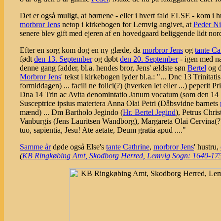
Det er også muligt, at børnene - eller i hvert fald ELSE - kom i 
morbror Jens
netop i kirkebogen for Lemvig angivet, at
Peder Ni
senere blev gift med ejeren af en hovedgaard beliggende lidt no
Efter en sorg kom dog en ny glæde, da
morbror Jens
og
tante Ca
født
den 13. September
og døbt
den 20. September
- igen med na
denne gang fadder, bl.a. hendes bror, Jens' ældste søn
Bertel
og d
Morbror Jens
' tekst i kirkebogen lyder bl.a.: "... Dnc 13 Trinitat
formiddagen) ... facili ne folici(?) (hverken let eller ...) peperit 
Dna 14 Trin ac Avita denomintatio Janum vocatum (som den 14 Sønd
Susceptrice ipsius matertera Anna Olai Petri (Dåbsvidne barnets
mænd) ... Dm Bartholo Jegindo (
Hr. Bertel Jegind
), Petrus Christ
Vanburgis (Jens Lauritsen Wandborg), Margareta Olai Cervina(?),
tuo, sapientia, Jesu! Ate aetate, Deum gratia apud ...."
Samme år
døde også Else's
tante Cathrine
,
morbror Jens
' hustru,
(
KB Ringkøbing Amt, Skodborg Herred, Lemvig Sogn: 1640-1753