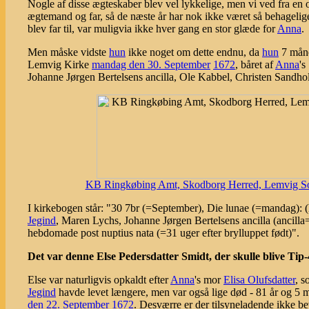
Nogle af disse ægteskaber blev vel lykkelige, men vi ved fra en
ægtemand og far, så de næste år har nok ikke været så behagelig
blev far til, var muligvia ikke hver gang en stor glæde for
Anna
.
Men måske vidste
hun
ikke noget om dette endnu, da
hun
7 måne
Lemvig Kirke
mandag den 30. September
1672
, båret af
Anna
's
Johanne Jørgen Bertelsens ancilla, Ole Kabbel, Christen Sandho
KB Ringkøbing Amt, Skodborg Herred, Lemvig Sogn:
I kirkebogen står: "30 7br (=September), Die lunae (=mandag): (l
Jegind
, Maren Lychs, Johanne Jørgen Bertelsens ancilla (ancill
hebdomade post nuptius nata (=31 uger efter brylluppet født)".
Det var denne Else Pedersdatter Smidt, der skulle blive Tip-
Else var naturligvis opkaldt efter
Anna
's mor
Elisa Olufsdatter
, s
Jegind
havde levet længere, men var også lige død - 81 år og 5
den 22. September
1672
. Desværre er der tilsyneladende ikke be