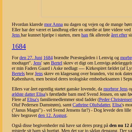
Hvordan klarede
mor Anna
nu dagen og vejen og de mange bør
Eller har der været et landbrug eller en smedie at føre videre v
Jens
har kunnet hjælpe i starten, men
han
fik allerede
året efter
si
1684
For
den 27. Juni
1684
brændte Præstegården i Lemvig og
morbr
modtaget".
Jens
' søn
Bertel
skrev et digt om Lemvigs ødelæggelse 
er min Faders Gaard i Aske nedlagt ---- Kirkespiret fældet (af L
Bertels
bror
Jens
skrev en klagesang over branden, vist nok date
København, men bestod deres teologiske embedseksamen i Sep
Ellers var året egentlig startet ganske lovende, da
morbror Jens
o
ældste datter Elisa
's førstfødte barn med Svend Jensen, en søn f
Flere af
Elisa's
familiemedlemmer stod fadder (
Peder Christense
Oluf Pedersen Damstrøm), samt
Cathrine Olufsdatter
,
Elisa'
s mor
("Janus Magni") - vel Svend Jensens far?) - Dog levede den lill
blev begravet
den 12. August
.
Også disse begivenheder må have sat deres præg på
den nu 12 
mistede sit barn så hurtigt. Men det var jo sådan dengang. Der