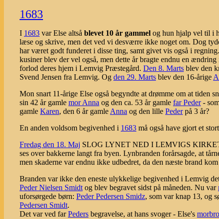
1683
I
1683
var Else altså
blevet 10 år gammel
og hun hjalp vel til 
læse og skrive, men det ved vi desværre ikke noget om. Dog tyder
har været godt funderet i disse ting, samt givet vis også i regni
kusiner blev der vel også, men dette år bragte endnu en ændring 
forlod deres hjem i Lemvig Præstegård.
Den 8. Marts
blev den k
Svend Jensen fra Lemvig. Og
den 29. Marts
blev den 16-årige
A
Mon snart 11-årige Else også begyndte at drømme om at tiden snart
sin 42 år gamle
mor Anna
og den ca. 53 år gamle
far Peder
- som
gamle
Karen
, den 6 år gamle
Anna
og den lille
Peder
på 3 år?
En anden voldsom begivenhed i
1683
må også have gjort et stort
Fredag den 18. Maj
SLOG LYNET NED I LEMVIGS KIRKETÅRN, hv
ses over bakkerne langt fra byen. Lynbranden forårsagde, at tårne
men skaderne var endnu ikke udbedret, da den næste brand ko
Branden var ikke den eneste ulykkelige begivenhed i Lemvig d
Peder Nielsen Smidt
og blev begravet sidst på måneden. Nu var
uforsørgede børn:
Peder Pedersen Smidz
, som var knap 13, og s
Pedersen Smidt
.
Det var ved far
Peders
begravelse, at hans svoger - Else's
morbro