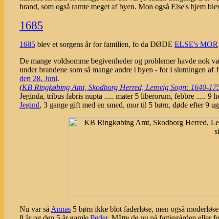
brand, som også ramte meget af byen. Mon også Else's hjem blev 
1685
1685
blev et sorgens år for familien, fo da DØDE
ELSE's MOR
De mange voldsomme begivenheder og problemer havde nok v
under brandene som så mange andre i byen - for i slutningen af
den 28. Juni
.
(
KB Ringkøbing Amt, Skodborg Herred, Lemvig Sogn: 1640-1753
Jeginda, tribus fabris nupta ..... mater 5 liberorum, febbre .....
Jegind
, 3 gange gift med en smed, mor til 5 børn, døde efter 9 uge
Nu var så
Annas
5 børn ikke blot faderløse, men også moderløs
8 år og den 5 år gamle
Peder
. Måtte de nu på fattiggården eller f