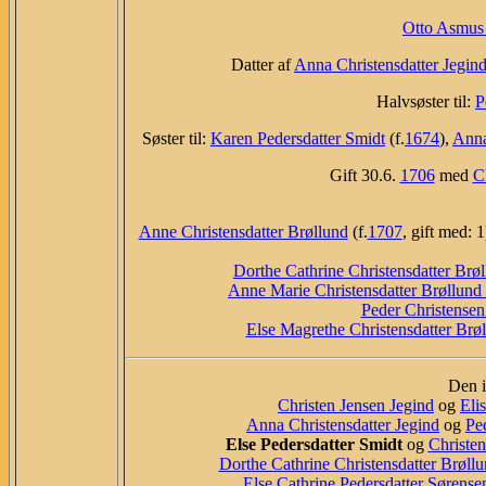
Otto Asmus
Datter af
Anna Christensdatter Jegin
Halvsøster til:
P
Søster til:
Karen Pedersdatter Smidt
(f.
1674
),
Anna
Gift 30.6.
1706
med
C
Anne Christensdatter Brøllund
(f.
1707
, gift med:
Dorthe Cathrine Christensdatter Brø
Anne Marie Christensdatter Brøllund
Peder Christensen
Else Magrethe Christensdatter Brø
Den i
Christen Jensen Jegind
og
Eli
Anna Christensdatter Jegind
og
Pe
Else Pedersdatter Smidt
og
Christe
Dorthe Cathrine Christensdatter Brøll
Else Cathrine Pedersdatter Sørense