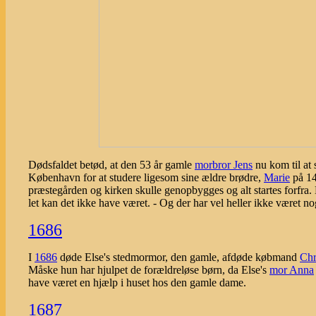
Dødsfaldet betød, at den 53 år gamle
morbror Jens
nu kom til at 
København for at studere ligesom sine ældre brødre,
Marie
på 1
præstegården og kirken skulle genopbygges og alt startes forfra
let kan det ikke have været. - Og der har vel heller ikke været nog
1686
I
1686
døde Else's stedmormor, den gamle, afdøde købmand
Chr
Måske hun har hjulpet de forældreløse børn, da Else's
mor Anna
have været en hjælp i huset hos den gamle dame.
1687