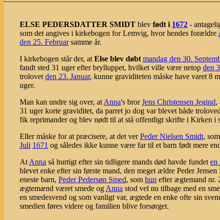
ELSE PEDERSDATTER SMIDT
blev
født i
1672
- antageli
som det angives i kirkebogen for Lemvig, hvor hendes forældre
den 25. Februar
samme år.
I kirkebogen står der, at
Else blev døbt
mandag den 30. Septemb
fandt sted 31 uger efter brylluppet, hvilket ville være netop
den 3
trolovet
den 23. Januar
, kunne graviditeten måske have varet 8 må
uger.
Man kan undre sig over, at
Anna
's bror
Jens Christensen Jegind
,
31 uger korte graviditet, da parret jo dog var blevet både trolov
fik reprimander og blev nødt til at stå offentligt skrifte i Kirken i
Eller måske for at præcisere, at det ver
Peder Nielsen Smidt
, som
Juli
1671
og således ikke kunne være far til et barn født mere en
At
Anna
så hurtigt efter sin tidligere mands død havde fundet
en 
blevet enke efter sin første mand, den meget ældre Peder Jense
eneste barn,
Peder Pedersøn Smed
, som
hun
efter ægtemand nr. 
ægtemænd været smede og
Anna
stod vel nu tilbage med en sm
en smedesvend og som vanligt var, ægtede en enke ofte sin svend
smedien føres videre og familien blive forsørget.