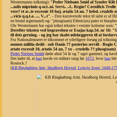
Westermanns tolkning):
"Peder Nielssøn Smid af Synder Klit i 
...udis miprimis q-oct..ni. Servi.. ..f.. Regio? Cornificis Trol
vere? et æ..te excessie 10 huj, ætatis 54 an. 7 hebd.
crudelis m
...vicis q.q.t.a. .... V...t"
. - Den kursiverede tekst til sidst er af 
en brutal ægtemand) og: "plusq(uam) Ethnic(us) pater et blasphemu
Ole Westermann har også tolket teksten i venstre kolonne som:
"
Derefter teksten ved begravelsen er Esajas kap.54. nr 16: "
til dets gerning. - og jeg har skabt ødelæggeren til at fordærve
Fra Nationalmuseet er tilkommet et yderligere forsøg på tolknin
nomen militia dedit - sub Danis ?? posterius serviit - Regio Co
ætate excessit 10, ætatis 54 an, 7 xx - crudelis ?? plusq(uam) 
Peder Nielsen Smidt
døde altså 54 år og 7 uger gammel, og havde
Det lader til, at
han
havde en militær rang før
1672
, hvor
han
ble
Rostock.?
(
KB Ringkøbing Amt, Skodborg Herred, Lemvig Sogn: 1640-1753, o