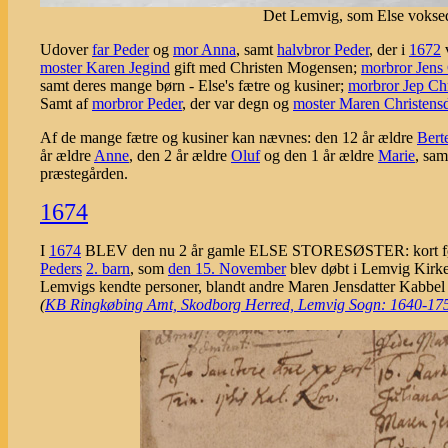
Det Lemvig, som Else voksede 
Udover
far Peder
og
mor Anna
, samt
halvbror Peder
, der i
1672
v
moster Karen Jegind
gift med Christen Mogensen;
morbror Jens 
samt deres mange børn - Else's fætre og kusiner;
morbror Jep Chr
Samt af
morbror Peder
, der var degn og
moster Maren Christensd
Af de mange fætre og kusiner kan nævnes: den 12 år ældre
Bert
år ældre
Anne
, den 2 år ældre
Oluf
og den 1 år ældre
Marie
, sa
præstegården.
1674
I
1674
BLEV den nu 2 år gamle ELSE STORESØSTER: kort før 
Peders
2. barn
, som
den 15. November
blev døbt i Lemvig Kirk
Lemvigs kendte personer, blandt andre Maren Jensdatter Kabbel
(
KB Ringkøbing Amt, Skodborg Herred, Lemvig Sogn: 1640-1753, o