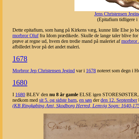
Jens Christensen Jegin
(Epitafium tidligere
Dette epitafium, som hang på Kirkens væg, kunne lille Else jo b
morbror Oluf
fra Idom prædikede. Skulle de lange taler blive fo
prøve at regne ud, hvem den tredie mand på maleriet af
morbror 
afbilledet hvor på det andet maleri.
1678
Morbror Jep Christensen Jegind
var i
1678
noteret som degn i Hu
1680
I
1680
BLEV den
nu 8 år gamle
ELSE igen STORESØSTER, da
nedkom med
sit 5. og sidste barn
,
en søn
der
den 12. September
(KB Ringkøbing Amt, Skodborg Herred, Lemvig Sogn: 1640-1753, o