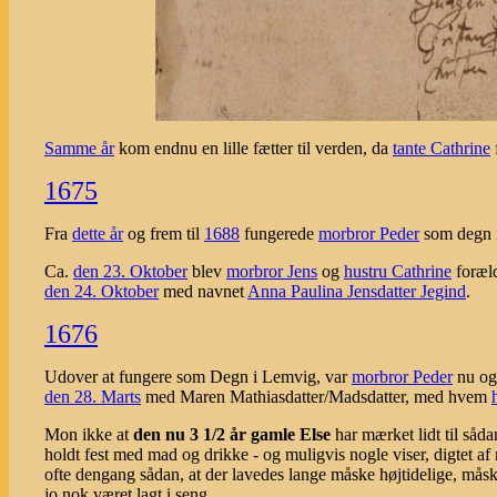
Samme år
kom endnu en lille fætter til verden, da
tante Cathrine
1675
Fra
dette år
og frem til
1688
fungerede
morbror Peder
som degn 
Ca.
den 23. Oktober
blev
morbror Jens
og
hustru Cathrine
foræld
den 24. Oktober
med navnet
Anna Paulina Jensdatter Jegind
.
1676
Udover at fungere som Degn i Lemvig, var
morbror Peder
nu og
den 28. Marts
med Maren Mathiasdatter/Madsdatter, med hvem
Mon ikke at
den nu 3 1/2 år gamle Else
har mærket lidt til såd
holdt fest med mad og drikke - og muligvis nogle viser, digtet af
ofte dengang sådan, at der lavedes lange måske højtidelige, måske
jo nok været lagt i seng.