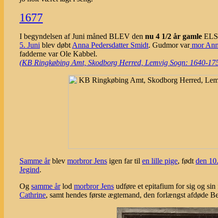
1677
I begyndelsen af Juni måned BLEV den
nu 4 1/2 år gamle
ELS
5. Juni
blev døbt
Anna Pedersdatter Smidt
. Gudmor var
mor Ann
fadderne var Ole Kabbel.
(KB Ringkøbing Amt, Skodborg Herred, Lemvig Sogn: 1640-1753, o
Samme år
blev
morbror Jens
igen far til
en lille pige
, født
den 10.
Jegind
.
Og
samme år
lod
morbror Jens
udføre et epitafium for sig og sin 
Cathrine
, samt hendes første ægtemand, den forlængst afdøde Bert