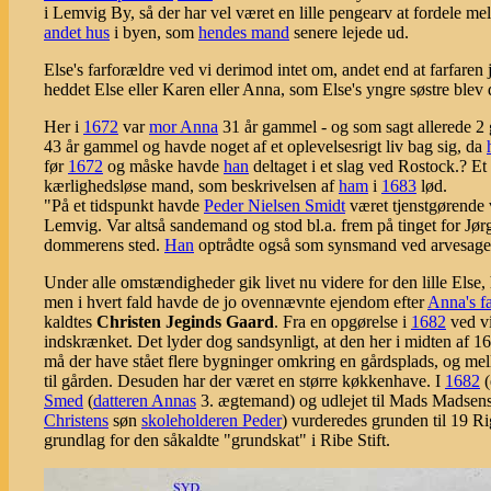
i Lemvig By, så der har vel været en lille pengearv at fordele m
andet hus
i byen, som
hendes mand
senere lejede ud.
Else's farforældre ved vi derimod intet om, andet end at farfar
heddet Else eller Karen eller Anna, som Else's yngre søstre blev 
Her i
1672
var
mor Anna
31 år gammel - og som sagt allerede 2
43 år gammel og havde noget af et oplevelsesrigt liv bag sig, da
før
1672
og måske havde
han
deltaget i et slag ved Rostock.? Et
kærlighedsløse mand, som beskrivelsen af
ham
i
1683
lød.
"På et tidspunkt havde
Peder Nielsen Smidt
været tjenstgørende 
Lemvig. Var altså sandemand og stod bl.a. frem på tinget for J
dommerens sted.
Han
optrådte også som synsmand ved arvesager
Under alle omstændigheder gik livet nu videre for den lille Else
men i hvert fald havde de jo ovennævnte ejendom efter
Anna's fa
kaldtes
Christen Jeginds Gaard
. Fra en opgørelse i
1682
ved vi
indskrænket. Det lyder dog sandsynligt, at den her i midten af 1
må der have stået flere bygninger omkring en gårdsplads, og melle
til gården. Desuden har der været en større køkkenhave. I
1682
(
Smed
(
datteren Annas
3. ægtemand) og udlejet til Mads Madsens dø
Christens
søn
skoleholderen Peder
) vurderedes grunden til 19 Ri
grundlag for den såkaldte "grundskat" i Ribe Stift.