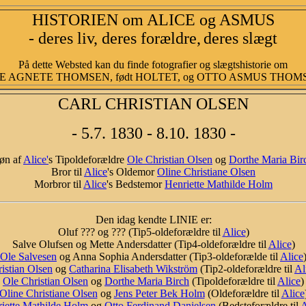
HISTORIEN om ALICE og ASMUS
- deres liv, deres forældre,
deres slægt
På dette Websted kan du finde fotografier og slægtshistorie om
E AGNETE THOMSEN, født HOLTET, og OTTO ASMUS THOMSEN
CARL CHRISTIAN OLSEN
- 5.7. 1830 - 8.10. 1830 -
øn af
Alice'
s Tipoldeforældre
Ole Christian Olsen
og
Dorthe Maria Bir
Bror til
Alice
's Oldemor
Oline Christiane Olsen
Morbror til
Alice
's Bedstemor
Henriette Mathilde Holm
Den idag kendte LINIE er:
Oluf ??? og ??? (Tip5-oldeforældre til
Alice
)
Salve Olufsen og Mette Andersdatter (Tip4-oldeforældre til
Alice
)
Ole Salvesen
og Anna Sophia Andersdatter (Tip3-oldeforælde til
Alice
istian Olsen
og
Catharina Elisabeth Wikström
(Tip2-oldeforældre til
Al
Ole Christian Olsen
og
Dorthe Maria Birch
(Tipoldeforældre til
Alice
)
Oline Christiane Olsen
og
Jens Peter Bek Holm
(Oldeforældre til
Alice
iette Mathilde Holm
og
Otto Ferdinand Danielsen
(Bedsteforældre til
A