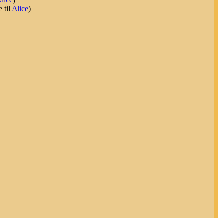
 til
Alice
)