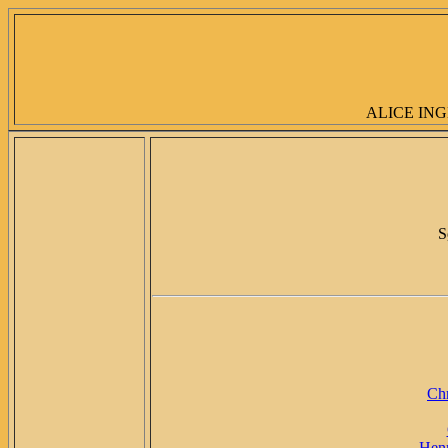
ALICE ING
S
Chr
Henr