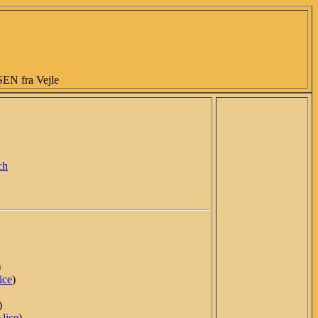
 fra Vejle
ch
)
ice
)
)
lice
)