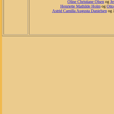
Oline Christiane Olsen
og
Je
Henriette Mathilde Holm
og
Otto
Astrid Camilla Augusta Danielsen
og J