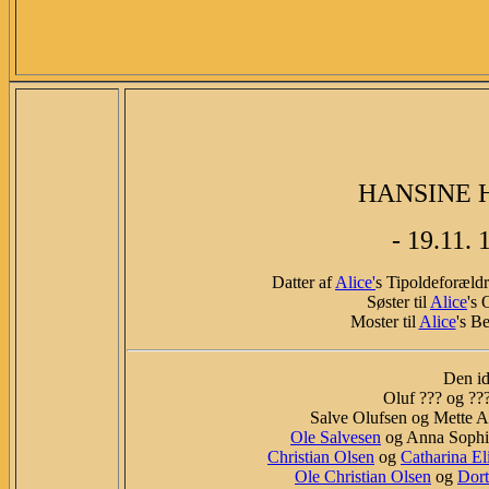
HANSINE 
- 19.11. 
Datter af
Alice'
s Tipoldeforæld
Søster til
Alice
's
Moster til
Alice
's B
Den id
Oluf ??? og ???
Salve Olufsen og Mette An
Ole Salvesen
og Anna Sophia
Christian Olsen
og
Catharina El
Ole Christian Olsen
og
Dort