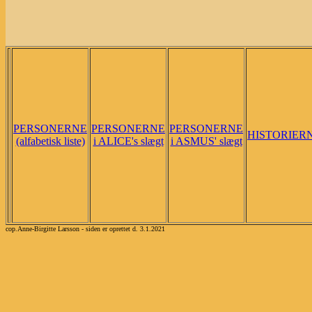
PERSONERNE
PERSONERNE
PERSONERNE
HISTORIER
(alfabetisk liste)
i ALICE's slægt
i ASMUS' slægt
cop.Anne-Birgitte Larsson - siden er oprettet d. 3.1.2021