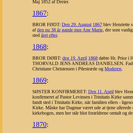
Maj 1852 af Dreier.
1867
:
BROR FØDT:
Den 29. August
1867
blev Henriette s
af
den nu 38 år gamle mor Ane Marie
, der som vanlig
sted
året efter
.
1868
:
BROR DØBT:
den 19. April
1868
døbte Hr. Prior i
THORVALD JENS ANDREAS DANIELSEN. Fadd
Christiane Christensen i Pilestræde og
Moderen
.
1869
:
SØSTER KONFIRMERET:
Den 11. April
blev Hen
konfirmeret af Pastor Levinsen i Trinitatis Kirke samm
fandt sted i Trinitatis Kirke, når familien ellers - li
Kirke. Måske har Dagmar været ude at tjene allerede o
kirkebogen, men her står blot forældrene omtalt og de
1870
: