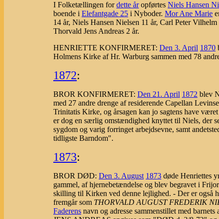
I Folketællingen for
dette år
opførtes
Niels Hansen Ni
boende i
Elefantgade 25
i Nyboder.
Mor Ane Marie
er
14 år, Niels Hansen Nielsen 11 år, Carl Peter Vilhelm 
Thorvald Jens Andreas 2 år.
HENRIETTE KONFIRMERET:
Den 3. April
1870
Holmens Kirke af Hr. Warburg sammen med 78 andre
1872
:
BROR KONFIRMERET:
Den 21. April
1872
blev 
med 27 andre drenge af residerende Capellan Levinsen
Trinitatis Kirke, og årsagen kan jo sagtens have være
er dog en særlig omstændighed knyttet til Niels, der
sygdom og varig forringet arbejdsevne, samt andetsted
tidligste Barndom".
1873
:
BROR DØD:
Den 3. August
1873
døde Henriettes
gammel, af hjernebetændelse og blev begravet i Frij
skilling til Kirken ved denne lejlighed. - Der er ogs
fremgår som
THORVALD AUGUST FREDERIK NI
Faderens
navn og adresse sammenstillet med barnets 