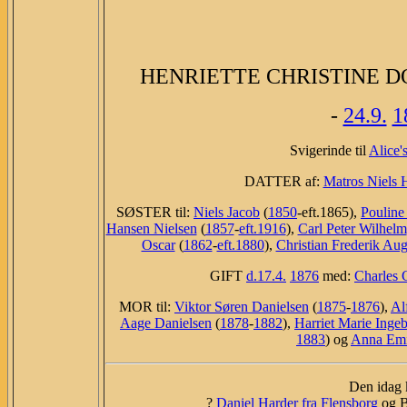
HENRIETTE CHRISTINE DO
-
24.9.
1
Svigerinde til
Alice'
DATTER af:
Matros Niels 
SØSTER til:
Niels Jacob
(
1850
-eft.1865),
Pouline
Hansen Nielsen
(
1857
-
eft.1916
),
Carl Peter Wilhelm
Oscar
(
1862
-
eft.1880
),
Christian Frederik Aug
GIFT
d.17.4.
1876
med:
Charles 
MOR til:
Viktor Søren Danielsen
(
1875
-
1876
),
Al
Aage Danielsen
(
1878
-
1882
),
Harriet Marie Inge
1883
) og
Anna Emi
Den idag k
?
Daniel Harder fra Flensborg
og Bo