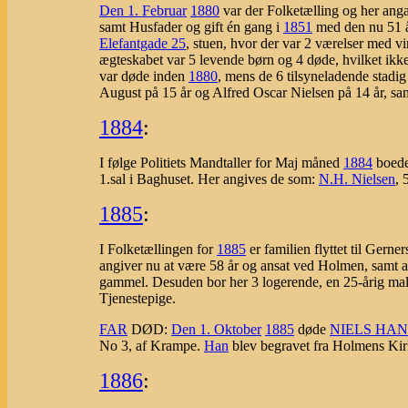
Den 1. Februar
1880
var der Folketælling og her an
samt Husfader og gift én gang i
1851
med den nu 51 
Elefantgade 25
, stuen, hvor der var 2 værelser med vin
ægteskabet var 5 levende børn og 4 døde, hvilket ikke 
var døde inden
1880
, mens de 6 tilsyneladende stadi
August på 15 år og Alfred Oscar Nielsen på 14 år, sa
1884
:
I følge Politiets Mandtaller for Maj måned
1884
boed
1.sal i Baghuset. Her angives de som:
N.H. Nielsen
, 
1885
:
I Folketællingen for
1885
er familien flyttet til Gerne
angiver nu at være 58 år og ansat ved Holmen, samt a
gammel. Desuden bor her 3 logerende, en 25-årig ma
Tjenestepige.
FAR
DØD:
Den 1. Oktober
1885
døde
NIELS HAN
No 3, af Krampe.
Han
blev begravet fra Holmens Ki
1886
: