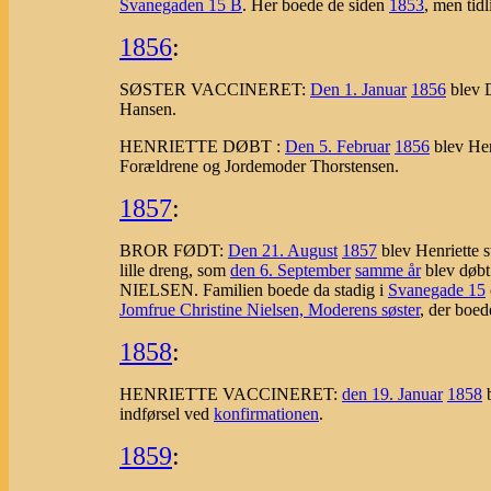
Svanegaden 15 B
. Her boede de siden
1853
, men tid
1856
:
SØSTER VACCINERET:
Den 1. Januar
1856
blev 
Hansen.
HENRIETTE DØBT :
Den 5. Februar
1856
blev Hen
Forældrene og Jordemoder Thorstensen.
1857
:
BROR FØDT:
Den 21. August
1857
blev Henriette s
lille dreng, som
den 6. September
samme år
blev døb
NIELSEN. Familien boede da stadig i
Svanegade 15
Jomfrue Christine Nielsen, Moderens søster
, der boe
1858
:
HENRIETTE VACCINERET:
den 19. Januar
1858
b
indførsel ved
konfirmationen
.
1859
: