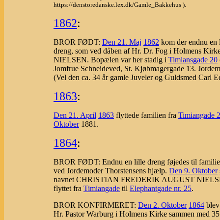
https://denstoredanske.lex.dk/Gamle_Bakkehus ).
1862
:
BROR FØDT:
Den 21. Maj
1862
kom der endnu en li
dreng, som ved dåben af Hr. Dr. Fog i Holmens Kirk
NIELSEN. Bopælen var her stadig i
Timiansgade 20
Jomfrue Schneideved, St. Kjøbmagergade 13. Jorde
(Vel den ca. 34 år gamle Juveler og Guldsmed Carl E
1863
:
Den 21. April
1863
flyttede familien fra
Timiangade 
Oktober
1881.
1864
:
BROR FØDT: Endnu en lille dreng føjedes til famili
ved Jordemoder Thorstensens hjælp.
Den 9. Oktober
navnet CHRISTIAN FREDERIK AUGUST NIELSEN og Fa
flyttet fra
Timiangade
til
Elephantgade nr. 25
.
BROR KONFIRMERET:
Den 2. Oktober
1864
blev
Hr. Pastor Warburg i Holmens Kirke sammen med 35 an