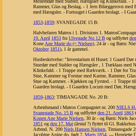
Mellemdør med Stabler, Hængsler og Klinkefald. - 
Rammer, Glas og Beslag. - 1 Jern Bilæggerovn med Fo
med Hængsler. - Fortouget i Gaarden brolagt. - I G
1853
-
1859
:
SVANEGADE 15 B:
Halvbefaren Matros i 1. Divisions 1. MatrosCompagn
19. April
1853
fra
Ulvegade No 12 B
og udflyttet
den
Kone
Ane Marie do (= Nielsen)
, 24 år - og Børn: Nie
Oktober
1851
), 1 år gammel.
Husbeskrivelse: "Inventarium til Huset: 1 Gaard Dør 
Stuedør med Stabler og Hængsler , 1 Træklaas med 
Klinkefald. - 1 Trappe med Rækværk. - 1 Dør for Tra
Stue, Kammer og Forstue med Karme, Rammer, Glas og Be
Stue og Kammer. - Kjøkken og Fyrsted. - 1 Trappe til
Gaarden brolagt. - I Gaarden Locum med Dør, Hængsl
1859
-
1863
:
TIMIANGADE No. 20 B:
Arbeidsmand i Matros Compagniet nr. 200
NIELS 
Svanegade No. 15 B
og udflyttet
den 21. April
1863
t
Konen Ane Marie Nielsen
, 30 år - og Børn: Niels Ja
1851
og
den 17. Maj
(årstal ?) flyttet til Gl. Bakkehu
Arbmd. N. 200
Niels Hansen Nielsen
, Timiansgade 2
Jacobine Anine do, født
7. Marts
1854
. --- Henriette