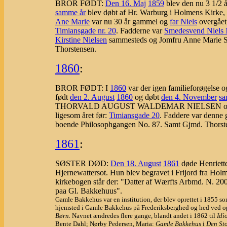
BROR FØDT:
Den 16. Maj
1859
blev den nu 3 1/2 år
samme år
blev døbt af Hr. Warburg i Holmens Ki
Ane Marie
var nu 30 år gammel og
far Niels
overgået 
Timiansgade nr. 20
. Fadderne var
Smedesvend Niels N
Kirstine Nielsen
sammesteds og Jomfru Anne Marie S
Thorstensen.
1860
:
BROR FØDT: I
1860
var der igen familieforøgelse og
født
den 2. August
1860
og døbt
den 4. November
sa
THORVALD AUGUST WALDEMAR NIELSEN 
ligesom året før:
Timiansgade 20
. Faddere var denne
boende Philosophgangen No. 87. Samt Gjmd. Thorst
1861
:
SØSTER DØD:
Den 18. August
1861
døde Henriett
Hjernewattersot. Hun blev begravet i Frijord fra Holme
kirkebogen står der: "Datter af Wærfts Arbmd. N. 20
paa Gl. Bakkehuus".
Gamle Bakkehus var en institution, der blev oprettet i 1855 
hjemsted i Gamle Bakkehus på Frederiksberghed og hed ved o
Børn.
Navnet ændredes flere gange, blandt andet i 1862 til
Idi
Bente Dahl; Nørby Pedersen, Maria:
Gamle Bakkehus
i
Den St