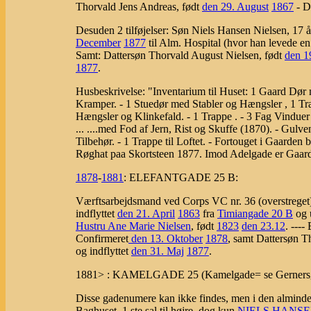
Thorvald Jens Andreas, født
den 29. August
1867
- D
Desuden 2 tilføjelser:
Søn Niels Hansen Nielsen, 17 år
December
1877
til Alm. Hospital (hvor han levede e
Samt: Dattersøn Thorvald August Nielsen, født
den 1
1877
.
Husbeskrivelse: "Inventarium til Huset: 1 Gaard Dør
Kramper. - 1 Stuedør med Stabler og Hængsler , 1 T
Hængsler og Klinkefald. - 1 Trappe . - 3 Fag Vindu
... ....med Fod af Jern, Rist og Skuffe (1870). - G
Tilbehør. - 1 Trappe til Loftet. - Fortouget i Gaarde
Røghat paa Skortsteen 1877. Imod Adelgade er Gaa
1878
-
1881
:
ELEFANTGADE 25 B:
Værftsarbejdsmand ved Corps VC nr. 36 (overstreget
indflyttet
den 21. April
1863
fra
Timiangade 20 B
og 
Hustru Ane Marie Nielsen
, født
1823
den 23.12
. ---
Confirmeret
den 13. Oktober
1878
, samt Dattersøn T
og indflyttet
den 31. Maj
1877
.
1881> :
KAMELGADE 25 (Kamelgade= se Gerners
Disse gadenumere kan ikke findes, men i den almind
Baghuset, 1.ste sal til højre, dog kun
NIELS HANSE