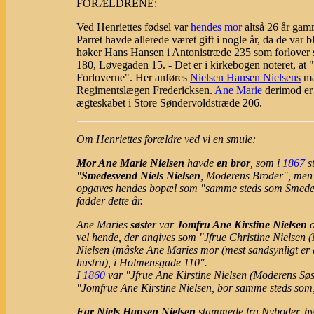
FORÆLDRENE:
Ved Henriettes fødsel var
hendes mor
altså 26 år ga
Parret havde allerede været gift i nogle år, da de var
høker Hans Hansen i Antonistræde 235 som forlover sa
180, Løvegaden 15. - Det er i kirkebogen noteret, at "
Forloverne". Her anføres
Nielsen Hansen Nielsens
ma
Regimentslægen Fredericksen.
Ane Marie
derimod er 
ægteskabet i Store Søndervoldstræde 206.
Om Henriettes forældre ved vi en smule:
Mor Ane Marie Nielsen
havde
en bror
, som i
1867
st
"
Smedesvend Niels Nielsen
, Moderens Broder", men 
opgaves hendes bopæl som "samme steds som Smedesv
fadder dette år.
Ane Maries
søster
var
Jomfru Ane Kirstine Nielsen
o
vel hende, der angives som "Jfrue Christine Nielse
Nielsen (måske Ane Maries mor (mest sandsynligt er de
hustru), i Holmensgade 110".
I
1860
var "Jfrue Ane Kirstine Nielsen (Moderens Sø
"Jomfrue Ane Kirstine Nielsen, bor samme steds som
Far Niels Hansen Nielsen
stammede fra Nyboder, h