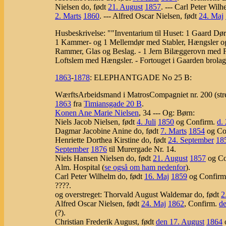
Nielsen do, født
21. August
1857
. --- Carl Peter Wil
2. Marts
1860
. --- Alfred Oscar Nielsen, født
24. Maj
Husbeskrivelse: ""Inventarium til Huset: 1 Gaard Dø
1 Kammer- og 1 Mellemdør med Stabler, Hængsler og
Rammer, Glas og Beslag. - 1 Jern Bilæggerovn med Fod
Loftslem med Hængsler. - Fortouget i Gaarden brola
1863
-
1878
:
ELEPHANTGADE No 25 B:
WærftsArbeidsmand i MatrosCompagniet nr. 200 (str
1863
fra
Timiansgade 20 B
.
Konen Ane Marie Nielsen
, 34 --- Og: Børn:
Niels Jacob Nielsen, født
4. Juli
1850
og Confirm.
d.
Dagmar Jacobine Anine do, født
7. Marts
1854
og Co
Henriette Dorthea Kirstine do, født
24. September
18
September
1876
til Murergade Nr. 14.
Niels Hansen Nielsen do, født
21. August
1857
og Co
Alm. Hospital (
se også om ham nedenfor
).
Carl Peter Wilhelm do, født
16. Maj
1859
og Confir
????.
og overstreget: Thorvald August Waldemar do, født
2
Alfred Oscar Nielsen, født
24. Maj
1862
, Confirm.
de
(?).
Christian Frederik August, født
den 17. August
1864