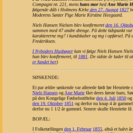
Compagni nr. 221, mens
hans mor
hed
Ane Marie H
følgende dåb i Holmens Kirke
den 27. August
1827
bo
Moderens Søster Pige Marie Kirstine Heegaard.
Niels Hansen Nielsen blev konfirmeret
den 16. Oktob
sammen med 47 andre drenge. På dette tidspunkt va
karaktererne mg? i kundskaber og mg i opførsel. På e
Frederiksen.
I Nyboders Husbøger
kan vi følge Niels Hansen Niel
han blev konfirmeret, til
1881
. De sidste år lader til 
er fundet her
)
SØSKENDE:
Et par ældre søskende var allerede født før Henriette o
Niels Hansen
og
Ane Marie
fået deres første barn,
Sø
på den Kongelige Fødselsstiftelse
den 4. Juli
1850
og 
den 19. Oktober
1851
og derfor nu knap 4 år gamme
derfor nu 1 1/2 år gammel. Senere skulle Henriette få 
BOPÆL:
I Folketællingen
den 1. Februar
1855
, altså et halvt 