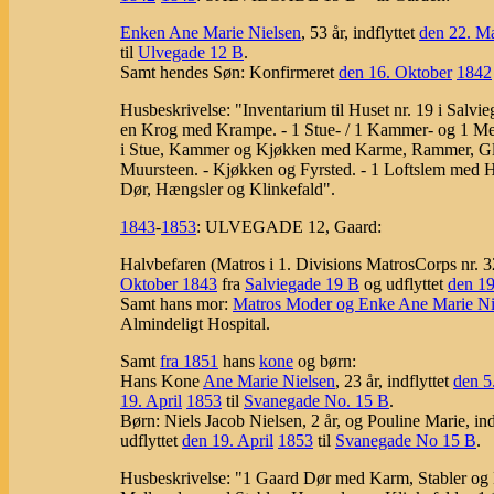
Enken Ane Marie Nielsen
, 53 år, indflyttet
den 22. Ma
til
Ulvegade 12 B
.
Samt hendes Søn: Konfirmeret
den 16. Oktober
1842
Husbeskrivelse: "Inventarium til Huset nr. 19 i Salv
en Krog med Krampe. - 1 Stue- / 1 Kammer- og 1 Mel
i Stue, Kammer og Kjøkken med Karme, Rammer, Glas
Muursteen. - Kjøkken og Fyrsted. - 1 Loftslem med H
Dør, Hængsler og Klinkefald".
1843
-
1853
:
ULVEGADE 12, Gaard:
Halvbefaren (Matros i 1. Divisions MatrosCorps nr. 
Oktober
1843
fra
Salviegade 19 B
og udflyttet
den 19
Samt hans mor:
Matros Moder og Enke Ane Marie Ni
Almindeligt Hospital.
Samt
fra 1851
hans
kone
og børn:
Hans Kone
Ane Marie Nielsen
, 23 år, indflyttet
den 5
19. April
1853
til
Svanegade No. 15 B
.
Børn: Niels Jacob Nielsen, 2 år, og Pouline Marie, ind
udflyttet
den 19. April
1853
til
Svanegade No 15 B
.
Husbeskrivelse: "1 Gaard Dør med Karm, Stabler og