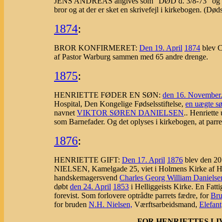
JENS ANDREAS angives som "DØD d. 3/8-73" og
bror og at der er sket en skrivefejl i kirkebogen. (Død
1874
:
BROR KONFIRMERET:
Den 19. April
1874
blev 
af Pastor Warburg sammen med 65 andre drenge.
1875
:
HENRIETTE FØDER EN SØN:
den 16. November
Hospital, Den Kongelige Fødselsstiftelse,
en uægte s
navnet
VIKTOR SØREN DANIELSEN
.. Henriett
som Barnefader. Og det oplyses i kirkebogen, at parre
1876
:
HENRIETTE GIFT:
Den 17. April
1876
blev den 
NIELSEN, Kamelgade 25, viet i Holmens Kirke af Hr. 
handskemagersvend
Charles Georg William Danielse
døbt
den 24. April
1853
i Helliggeists Kirke. En Fatt
forevist. Som forlovere optrådte parrets fædre, for
Br
for bruden
N.H. Nielsen,
Værftsarbeidsmand,
Elefan
----------- FOR HENRIETTES 