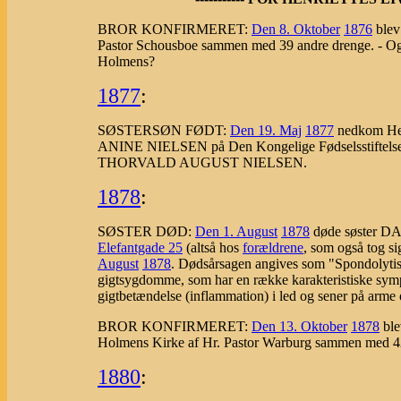
BROR KONFIRMERET:
Den 8. Oktober
1876
blev
Pastor Schousboe sammen med 39 andre drenge. - Og i
Holmens?
1877
:
SØSTERSØN
FØDT:
Den 19. Maj
1877
nedkom Hen
ANINE NIELSEN på Den Kongelige Fødselsstiftelse 
THORVALD AUGUST NIELSEN.
1878
:
SØSTER DØD:
Den 1. August
1878
døde søster D
Elefantgade 25
(altså hos
forældrene
, som også tog si
August
1878
. Dødsårsagen angives som "Spondolytis"
gigtsygdomme, som har en række karakteristiske sym
gigtbetændelse (inflammation) i led og sener på arme 
BROR KONFIRMERET:
Den 13. Oktober
1878
bl
Holmens Kirke af Hr. Pastor Warburg sammen med 4
1880
: