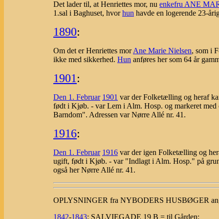
Det lader til, at Henriettes mor, nu
enkefru ANE MA
1.sal i Baghuset, hvor
hun
havde en logerende 23-årig
1890
:
Om det er Henriettes mor
Ane Marie Nielsen
, som i 
ikke med sikkerhed.
Hun
anføres her som 64 år gamme
1901
:
Den
1. Februar
1901
var der Folketælling og hera
født i Kjøb. - var Lem i Alm. Hosp. og markeret med e
Barndom". Adressen var Nørre Allé nr. 41.
1916
:
Den
1. Februar
1916
var der igen Folketælling og 
ugift, født i Kjøb. - var "Indlagt i Alm. Hosp." på g
også her Nørre Allé nr. 41.
OPLYSNINGER fra NYBODERS HUSBØGER an
1842
-
1843
:
SALVIEGADE 19 B = til Gården: