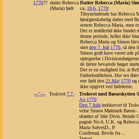
1770
??
datter Rebecca
Datter Rebecca (Maria) Si
(Maria) født
ca.
19.6.
1770
:
Tilsyneladende har Rebecca M
førægteskabelig datter med 
senere Rebecca Maria, men er
Der er imidlertid ikke fundet
denne periode, heller ikke bl
Rebecca Maria og Simon blev 
sket
den 7. Juli
1770
, så den l
Simon godt have været ude på 
optegnelse i Divisionsbøgerne 
de første bevarede bøger starte
Der er en mulighed for, at Re
Fødselsstiftelsen. Her ses ik
ene født den
21.Maj
1770
og 
ikke opgivet ved fødslerne.
---"---
Trolovet
7.7.
Trolovet med Bøsseskytten
Ao 1770
Den 7 Julii
indskrevet til Trolo
velse Simon Mølmark Bøsse-
skiøtter af 3die Divis. 8tende
pagnie No.6, U.K. og Rebecc
Maria SalvesD., P.
Confirmat. Beviis fra ...
Trøyel