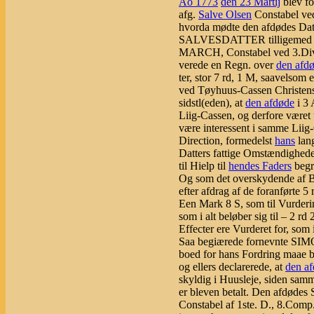
Ao 1773
den 23 Martij
blev fo
afg.
Salve Olsen
Constabel ve
hvorda mødte den afdødes 
SALVESDATTER tilligemed
MARCH, Constabel ved 3.Div.
verede en Regn. over
den afd
ter, stor 7 rd, 1 M, saavelsom
ved Tøyhuus-Cassen Christense
sidstl(eden), at
den afdøde
i 3 
Liig-Cassen, og derfore været 
være interessent i samme Liig
Direction, formedelst
hans
lan
Datters fattige Omstændighede
til Hielp til
hendes Faders
begra
Og som det overskydende af B
efter afdrag af de foranførte 5 
Een Mark 8 S, som til Vurderi
som i alt beløber sig til – 2 rd
Effecter ere Vurderet for, som 
Saa begiærede fornevnte 
boed for hans Fordring maae b
og ellers declarerede, at
den a
skyldig i Huusleje, siden samm
er bleven betalt. Den afdødes
Constabel af 1ste. D., 8.Comp