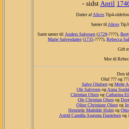
- sidst
April
174
Datter af
Alices
Tip4-oldefo
Søster til
Alices
Tip3
Samt søster til:
Anders Salvesen
(
1729
-????),
Ber(
Marie Salvesdatter
(
1735
-????),
Rebecca Sal
Gift 
Mor til Rebe
Den id
Oluf ??? og ???
Salve Olufsen
og
Mette A
Ole Salvesen
og
Anna Sophi
Christian Olsen
og
Catharina El
Ole Christian Olsen
og
Dort
Oline Christiane Olsen
og
Je
Henriette Mathilde Holm
og
Otto
Astrid Camilla Augusta Danielsen
og J