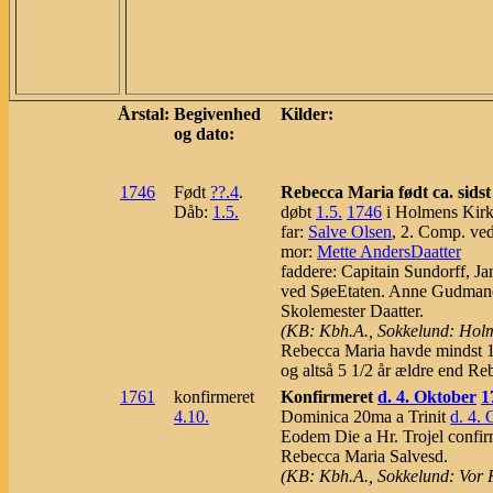
Årstal:
Begivenhed
Kilder:
og dato:
1746
Født
??.4
.
Rebecca Maria født ca. sidst
Dåb:
1.5.
døbt
1.5.
1746
i Holmens Kir
far:
Salve Olsen
, 2. Comp. ve
mor:
Mette AndersDaatter
faddere: Capitain Sundorff, Ja
ved SøeEtaten. Anne Gudmands
Skolemester Daatter.
(KB: Kbh.A., Sokkelund: Holm
Rebecca Maria havde mindst 1
og altså 5 1/2 år ældre end Re
1761
konfirmeret
Konfirmeret
d. 4. Oktober
1
4.10.
Dominica 20ma a Trinit
d. 4. 
Eodem Die a Hr. Trojel confir
Rebecca Maria Salvesd.
(KB: Kbh.A., Sokkelund: Vor F