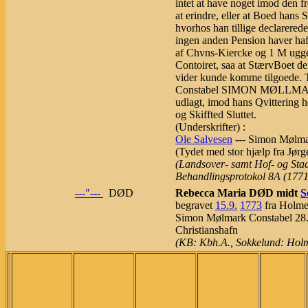
intet at have noget imod den 
at erindre, eller at Boed hans 
hvorhos han tillige declarerede
ingen anden Pension haver haf
af Chvns-Kiercke og 1 M ugge
Contoiret, saa at StærvBoet de
vider kunde komme tilgoede. 
Constabel SIMON MØLLMARC
udlagt, imod hans Qvittering he
og Skiffted Sluttet.
(Underskrifter) :
Ole Salvesen
--- Simon Mølma
(Tydet med stor hjælp fra Jør
(Landsover- samt Hof- og Sta
Behandlingsprotokol 8A (1771,
---"---
DØD
Rebecca Maria DØD midt
S
begravet
15.9.
1773
fra Holme
Simon Mølmark Constabel 28.
Christianshafn
(KB: Kbh.A., Sokkelund: Hol