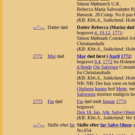
Simon Mølmarch U.K.
Rebecca Maria Salvesdatter P(i
Bøssesk. 28.Comp. No.6 paa Ch
(KB: Kbh.A., Sokkelund: Hol
---"---
Datter død
Datter Rebecca (Maria) død
begravet
d. 19.12.
1771
:
Simon Mølmark Constabel Art.
Christianshafn
(KB: Kbh.A., Sokkelund: Hol
1772
Mor
død
Mor
død først i
April
1772
:
begravet
9.4.
1772
fra Holmen
d.9ende
Ole Salvesen
Constab
fra Christianshafn
(KB: Kbh.A., Sokkelund: Hol
NB: NB: Der kan være en huk
Olufsens
hustru
hed
Mette,
me
Salvesens
mormor muligvis he
1773
Far
død
Far
død midt
Januar
1773
:
begravet:
Den 18. Jan.
Afg. Salve Olsen
(KB: Kbh.A., Sokkelund: Vor 
---"---
Skifte efter
far
Skifte efter
far Salve Olsen
:
No.654