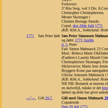
Forlovere:
J? Riis Serg. ved 3 Div. 8.Co
Christopher Christophersen,
Mester Skomager i
Christen Bernige Stræde.
Copul.
den 29de Julii
1771
(KB: Kbh.A., Sokkelund: Holm
1771
Søn Peter født
Søn Peter Simonsen Mølmark
og døbt:
1771
Aprilis
d. 5.
Peter
Fad: Simon Mølmarck 23 Comp
Mod.: Rebeca Marie OlsDatte
(Faddere:) Lauritz Muselt Ur
Christophersen Skomager, Fre
Silckevæver, Marie Jens Jense
Bryggers Kone paa nøregaden
Ulricke Antonete Mølmarck i 
(KB: Kbh.A., Sokkelund: Hol
NB NB: Bemærk at morens efte
en skrivefejl, måske er det
bro
fødsel og dette har givet anledn
---"---
Gift
29.7.
Gift med Simon Mølmark
29
Copulerede
Den 29 Juli
1771