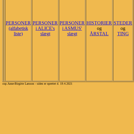
PERSONER
PERSONER
PERSONER
HISTORIER
STEDER
(alfabetisk
i ALICE's
i ASMUS'
og
og
liste)
slægt
slægt
ÅRSTAL
TING
cop.Anne-Birgitte Larsson - siden er oprettet d. 19.4.2021